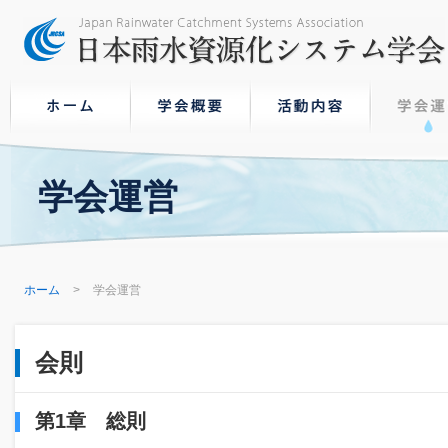
学会運営
ホーム
学会運営
会則
第1章 総則