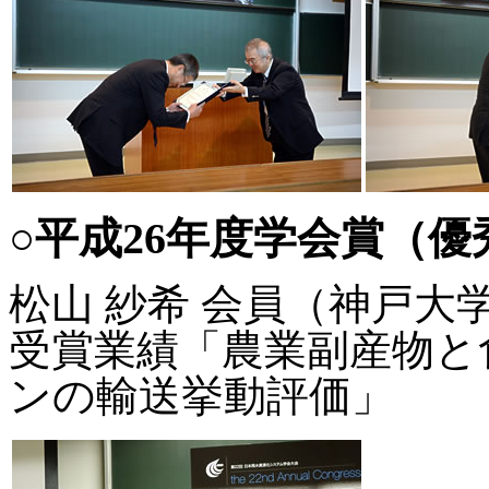
○平成26年度学会賞（
松山 紗希 会員（神戸大
受賞業績「農業副産物と
ンの輸送挙動評価」