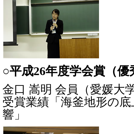
○平成26年度学会賞（
金口 嵩明 会員（愛媛大
受賞業績「海釜地形の底
響」