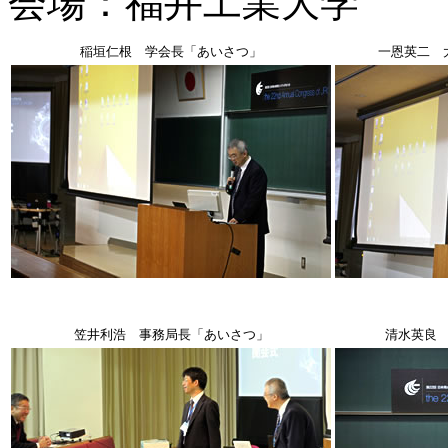
会場：福井工業大学
稲垣仁根 学会長「あいさつ」
一恩英二 
笠井利浩 事務局長「あいさつ」
清水英良